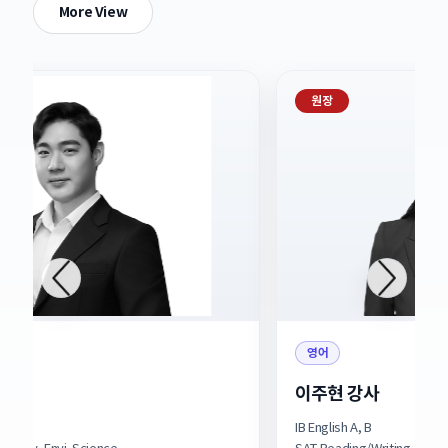
More View
원장
영어
이주현 강사
IB English A, B
I