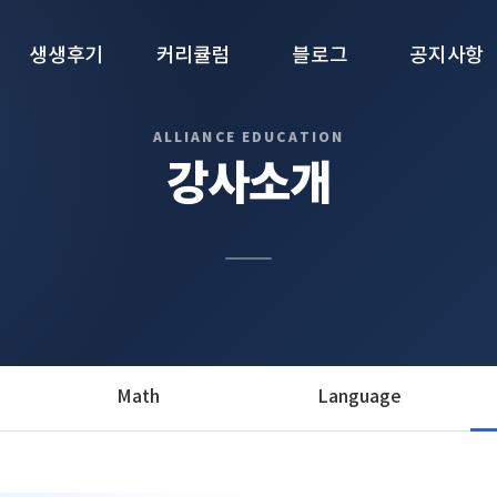
생생후기
커리큘럼
블로그
공지사항
생생후기
1. 학년별 로드맵
블로그
공지사항
강사소개
2. IB Final Exam
집중 대비반
3. TOK · IA · IO ·
EE
4. 수학/과학
문제은행
5. 영어 글쓰기 관리
프로그램
Math
Language
6. 컨설팅