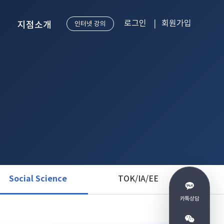
로그인
회원가입
지점소개
인터넷 강의
강남 본점
송도점
Social Science
TOK/IA/EE
카톡상담