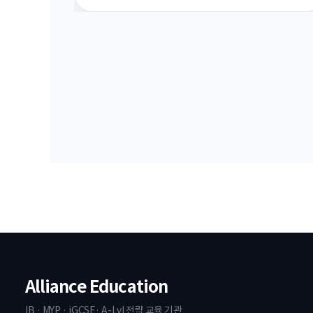
Alliance Education
IB · MYP · iGCSE· A-Lvl 전략 교육 기관