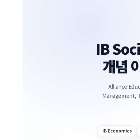
IB So
개념 
Alliance E
Management
IB Economics