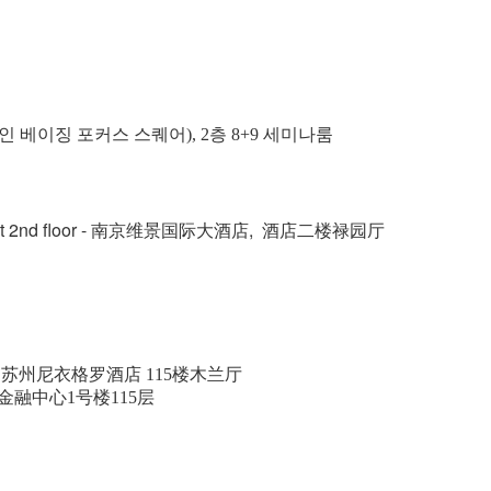
 (홀리데이 인 베이징 포커스 스퀘어), 2층 8+9 세미나룸
 2nd floor
- 南京维景国际大酒店,
酒店二楼禄园厅
- 苏州尼衣格罗酒店 115楼木兰厅
金融中心
1
号楼
115
层