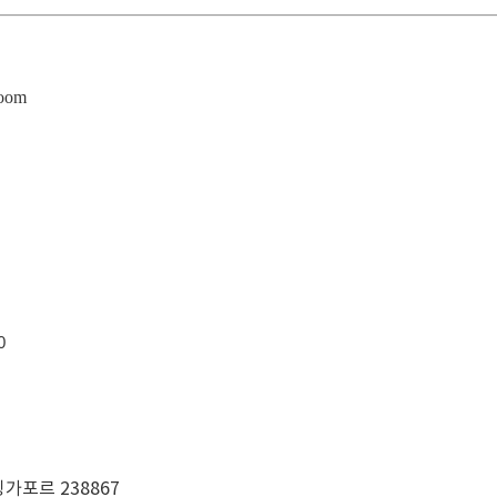
oom
0
, 싱가포르 238867