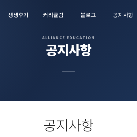
생생후기
커리큘럼
블로그
공지사항
생생후기
1. 학년별 로드맵
블로그
공지사항
공지사항
2. IB Final Exam
집중 대비반
3. TOK · IA · IO ·
EE
4. 수학/과학
문제은행
5. 영어 글쓰기 관리
프로그램
6. 컨설팅
공지사항