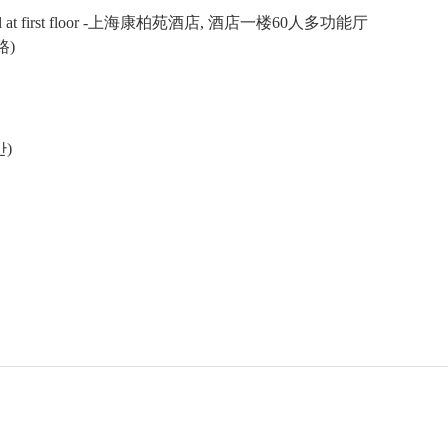
at first floor
-上海康柏苑酒店,
酒店一
楼
60
人多功能
厅
路
)
간)