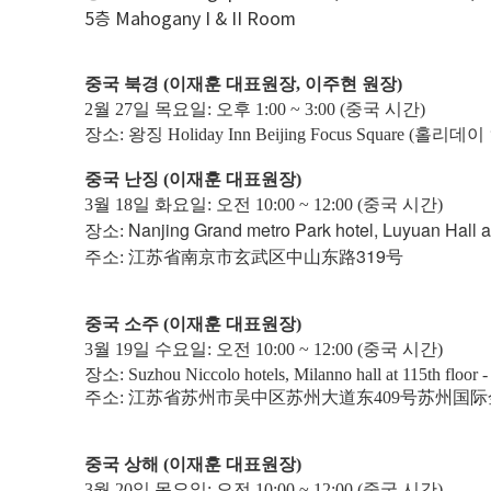
5층 Mahogany I & II Room
중국 북경 (이재훈
대표원장
,
이주현 원장)
2월 27일 목요일: 오후 1:00 ~ 3:00 (
중국
시간)
장소: 왕징
Holiday Inn Beijing Focus Square
중국 난징
(이재훈
대표원장
)
3월 18일 화요일: 오전 10:00 ~ 12:00 (
중국
시간)
Nanjing Grand metro Park hotel,
Luyuan Hall at
장소:
319
주소:
江
苏省南京市玄武区中山东路
号
중국 소주
(이재훈
대표원장
)
3월 19일 수요일: 오전 10:00 ~ 12:00 (
중국
시간)
장소:
Suzhou Niccolo hotels,
Milanno hall at 115th floor
주소:
江
苏省苏州市吴中区苏州大道东
409
号苏州国际
중국 상해
(이재훈
대표원장
)
3월 20일 목요일: 오전 10:00 ~ 12:00 (중국 시간)