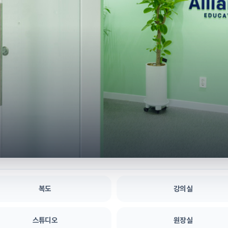
복도
강의실
스튜디오
원장실