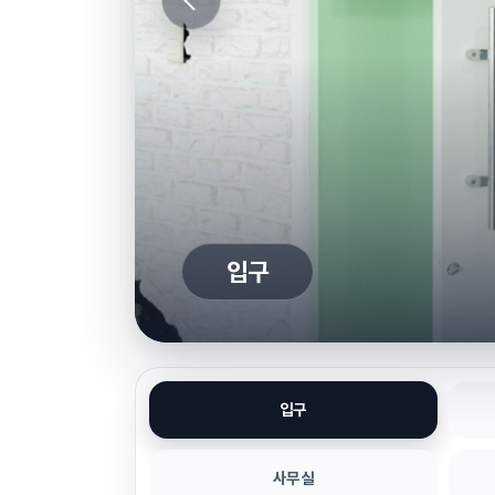
입구
입구
사무실