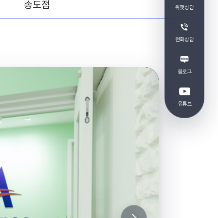
송도점
위챗상담
전화상담
블로그
유튜브