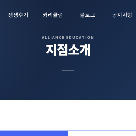
생생후기
커리큘럼
블로그
공지사항
생생후기
1. 학년별 로드맵
블로그
공지사항
지점소개
2. IB Final Exam
집중 대비반
3. TOK · IA · IO ·
EE
4. 수학/과학
문제은행
5. 영어 글쓰기 관리
프로그램
6. 컨설팅